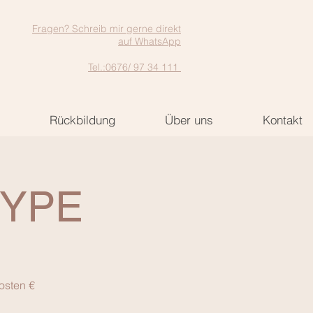
Fragen? Schreib mir gerne direkt
auf WhatsApp
Tel.:0676/ 97 34 111
Rückbildung
Über uns
Kontakt
KYPE
osten €