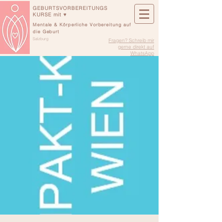
GEBURTSVORBEREITUNGS
KURSE mit ♥
Mentale & Körperliche Vorbereitung auf
die Geburt
Salzburg
Fragen? Schreib mir
gerne direkt auf
WhatsApp