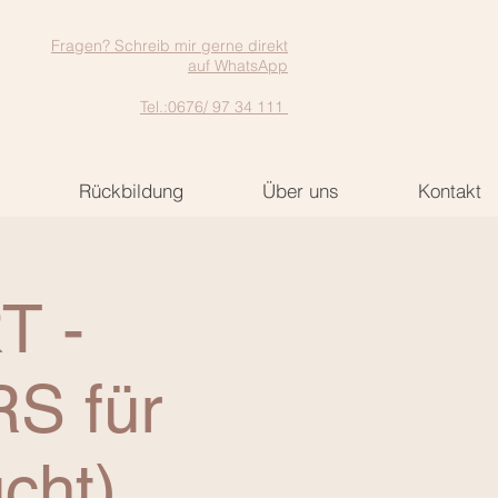
Fragen? Schreib mir gerne direkt
auf WhatsApp
Tel.:0676/ 97 34 111
Rückbildung
Über uns
Kontakt
T -
S für
cht)