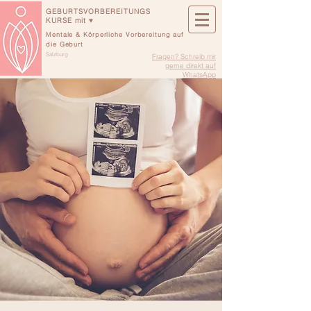
GEBURTSVORBEREITUNGS
KURSE mit ♥
Mentale & Körperliche Vorbereitung auf
die Geburt
Salzburg
Fragen? Schreib mir
gerne direkt auf
WhatsApp