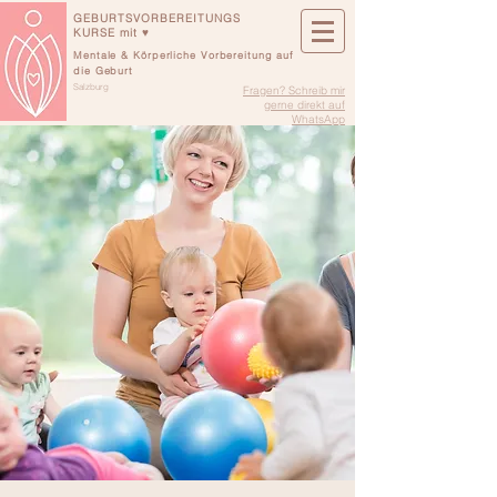
GEBURTSVORBEREITUNGS
KURSE mit ♥
Mentale & Körperliche Vorbereitung auf
die Geburt
Salzburg
Fragen? Schreib mir
gerne direkt auf
WhatsApp