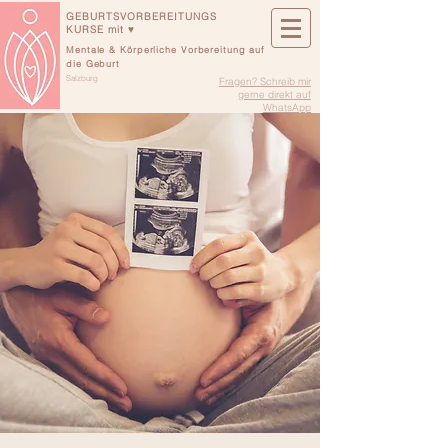
GEBURTSVORBEREITUNGS
KURSE mit ♥
Mentale & Körperliche Vorbereitung auf
die Geburt
Salzburg
Fragen? Schreib mir
gerne direkt auf
WhatsApp