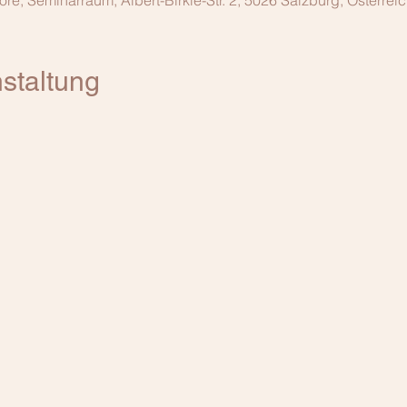
, Seminarraum, Albert-Birkle-Str. 2, 5026 Salzburg, Österrei
staltung