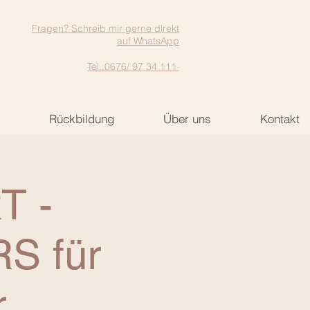
Fragen? Schreib mir gerne direkt
auf WhatsApp
Tel.:0676/ 97 34 111
Rückbildung
Über uns
Kontakt
T -
S für
r