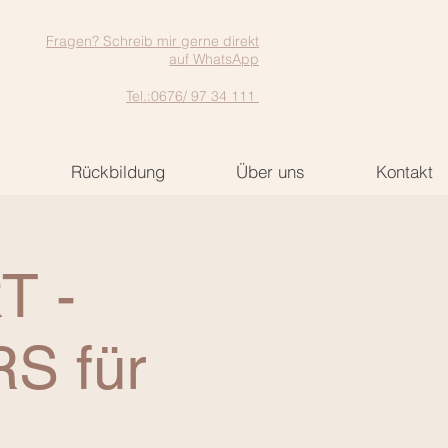
Fragen? Schreib mir gerne direkt
auf WhatsApp
Tel.:0676/ 97 34 111
Rückbildung
Über uns
Kontakt
T -
S für