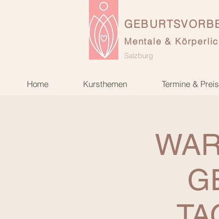
GEBURTSVORBE
Mentale & Körperlic
Salzburg
Home
Kursthemen
Termine & Prei
WART
G
TA